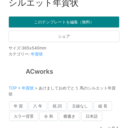
シルエット年賀状
このテンプレートを編集（無料）
シェア
サイズ
:
365
x
540
mm
カテゴリー
:
年賀状
ACworks
TOP
>
年賀状
>
あけましておめでとう 馬のシルエット年賀
状
年 賀
八 年
祝 詞
主線なし
縦 長
カラー背景
令 和
横書き
日本語