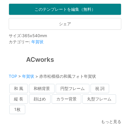
このテンプレートを編集（無料）
シェア
サイズ
:
365
x
540
mm
カテゴリー
:
年賀状
ACworks
TOP
>
年賀状
>
赤市松模様の和風フォト年賀状
和 風
和柄背景
円型フレーム
祝 詞
縦 長
顔はめ
カラー背景
丸型フレーム
1枚
もっと見る