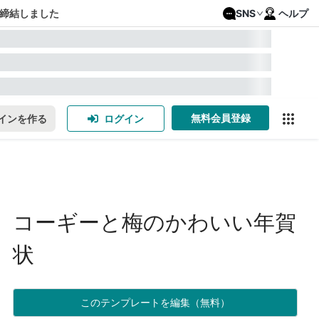
締結しました
SNS
ヘルプ
無料会員登録
インを作る
ログイン
コーギーと梅のかわいい年賀
状
このテンプレートを編集（無料）