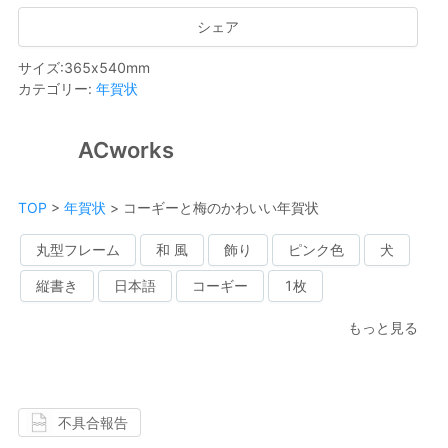
シェア
サイズ
:
365
x
540
mm
カテゴリー
:
年賀状
ACworks
TOP
>
年賀状
>
コーギーと梅のかわいい年賀状
丸型フレーム
和 風
飾り
ピンク色
犬
縦書き
日本語
コーギー
1枚
もっと見る
不具合報告