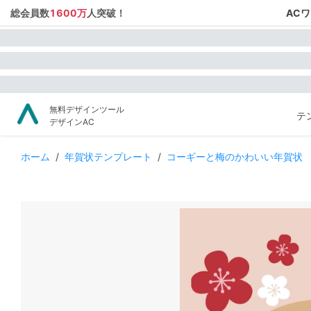
総会員数
1600万
人突破！
AC
無料デザインツール
テ
デザインAC
ホーム
/
年賀状テンプレート
/
コーギーと梅のかわいい年賀状