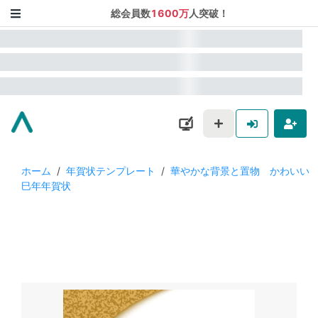
総会員数
1600万
人突破！
ホーム
/
年賀状テンプレート
/
華やかな背景と置物 かわいい
巳年年賀状