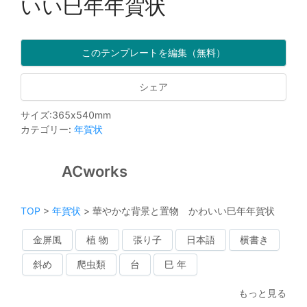
いい巳年年賀状
このテンプレートを編集（無料）
シェア
サイズ
:
365
x
540
mm
カテゴリー
:
年賀状
ACworks
TOP
>
年賀状
>
華やかな背景と置物 かわいい巳年年賀状
金屏風
植 物
張り子
日本語
横書き
斜め
爬虫類
台
巳 年
もっと見る