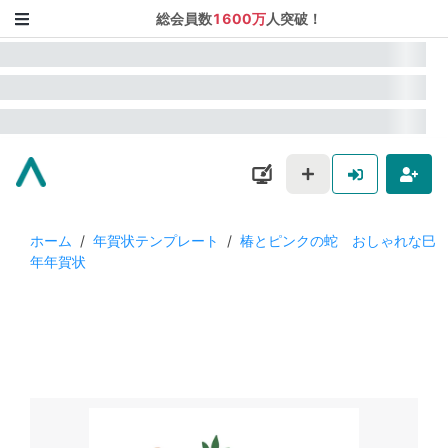
総会員数
1600万
人突破！
ホーム
/
年賀状テンプレート
/
椿とピンクの蛇 おしゃれな巳
年年賀状