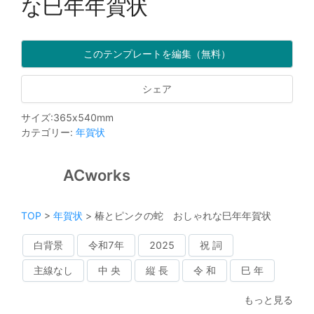
な巳年年賀状
このテンプレートを編集（無料）
シェア
サイズ
:
365
x
540
mm
カテゴリー
:
年賀状
ACworks
TOP
>
年賀状
>
椿とピンクの蛇 おしゃれな巳年年賀状
白背景
令和7年
2025
祝 詞
主線なし
中 央
縦 長
令 和
巳 年
もっと見る