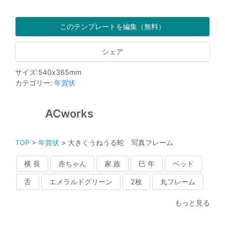
このテンプレートを編集（無料）
シェア
サイズ
:
540
x
365
mm
カテゴリー
:
年賀状
ACworks
TOP
>
年賀状
>
大きくうねうる蛇 写真フレーム
横 長
赤ちゃん
家 族
巳 年
ベッド
舌
エメラルドグリーン
2枚
丸フレーム
もっと見る