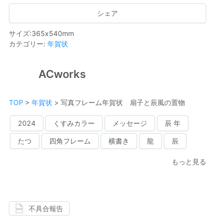
シェア
サイズ
:
365
x
540
mm
カテゴリー
:
年賀状
ACworks
TOP
>
年賀状
>
写真フレーム年賀状 扇子と辰風の置物
2024
くすみカラー
メッセージ
辰 年
たつ
四角フレーム
横書き
龍
辰
もっと見る
不具合報告