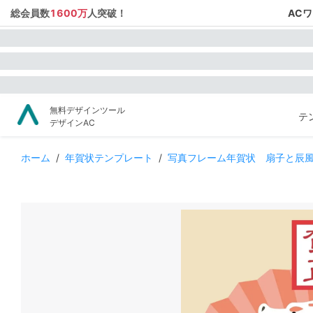
総会員数
1600万
人突破！
AC
無料デザインツール
テ
デザインAC
ホーム
/
年賀状テンプレート
/
写真フレーム年賀状 扇子と辰