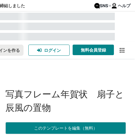
締結しました
SNS
ヘルプ
無料会員登録
インを作る
ログイン
写真フレーム年賀状 扇子と
辰風の置物
このテンプレートを編集（無料）