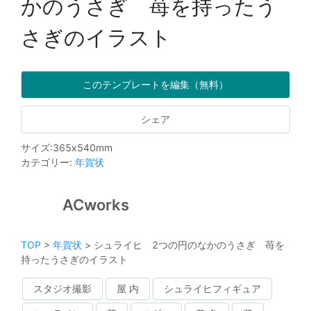
かのうさぎ 苺を持ったう
さぎのイラスト
このテンプレートを編集（無料）
シェア
サイズ
:
365
x
540
mm
カテゴリー
:
年賀状
ACworks
TOP
>
年賀状
>
シュライヒ 2つの円のなかのうさぎ 苺を
持ったうさぎのイラスト
スタジオ撮影
屋 内
シュライヒフィギュア