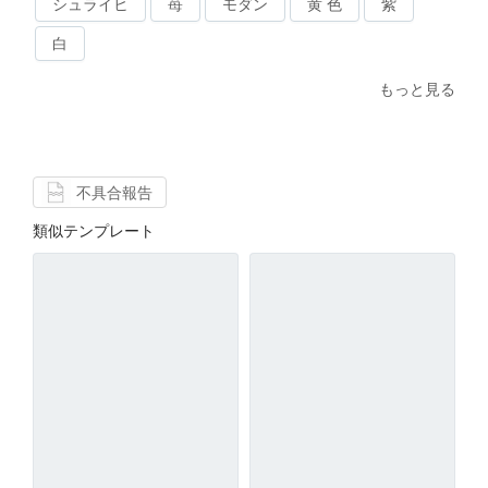
シュライヒ
苺
モダン
黄 色
紫
白
もっと見る
不具合報告
類似テンプレート