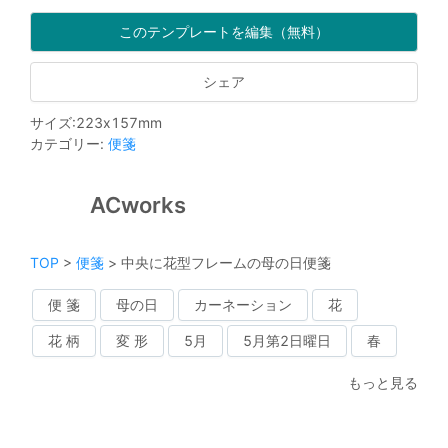
このテンプレートを編集（無料）
シェア
サイズ
:
223
x
157
mm
カテゴリー
:
便箋
ACworks
TOP
>
便箋
>
中央に花型フレームの母の日便箋
便 箋
母の日
カーネーション
花
花 柄
変 形
5月
5月第2日曜日
春
もっと見る