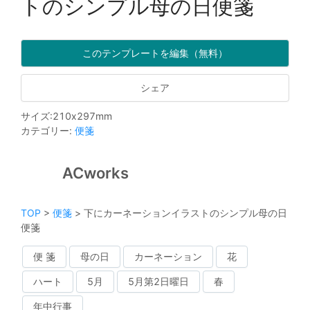
トのシンプル母の日便箋
このテンプレートを編集（無料）
シェア
サイズ
:
210
x
297
mm
カテゴリー
:
便箋
ACworks
TOP
>
便箋
>
下にカーネーションイラストのシンプル母の日
便箋
便 箋
母の日
カーネーション
花
ハート
5月
5月第2日曜日
春
年中行事