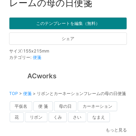
レームの母の日便箋
このテンプレートを編集（無料）
シェア
サイズ
:
155
x
215
mm
カテゴリー
:
便箋
ACworks
TOP
>
便箋
>
リボンとカーネーションフレームの母の日便箋
平仮名
便 箋
母の日
カーネーション
花
リボン
くみ
さい
なまえ
もっと見る