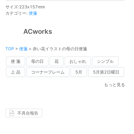
サイズ
:
223
x
157
mm
カテゴリー
:
便箋
ACworks
TOP
>
便箋
>
赤い花イラストの母の日便箋
便 箋
母の日
花
おしゃれ
シンプル
上 品
コーナーフレーム
5月
5月第2日曜日
もっと見る
不具合報告