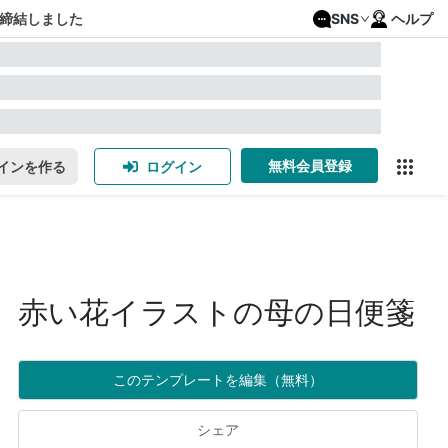
締結しました
SNS
ヘルプ
無料会員登録
インを作る
ログイン
赤い花イラストの母の日便箋
このテンプレートを編集（無料）
シェア