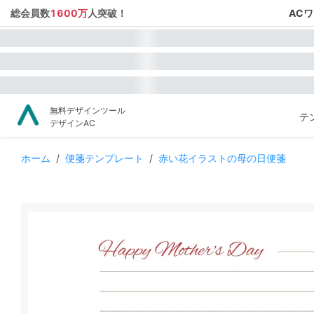
総会員数
1600万
人突破！
AC
無料デザインツール
テ
デザインAC
ホーム
/
便箋テンプレート
/
赤い花イラストの母の日便箋