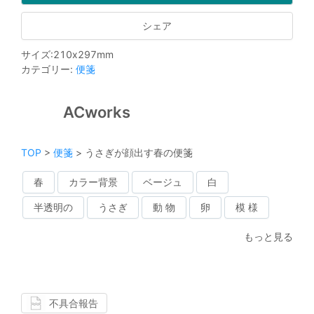
シェア
サイズ
:
210
x
297
mm
カテゴリー
:
便箋
ACworks
TOP
>
便箋
>
うさぎが顔出す春の便箋
春
カラー背景
ベージュ
白
半透明の
うさぎ
動 物
卵
模 様
もっと見る
不具合報告