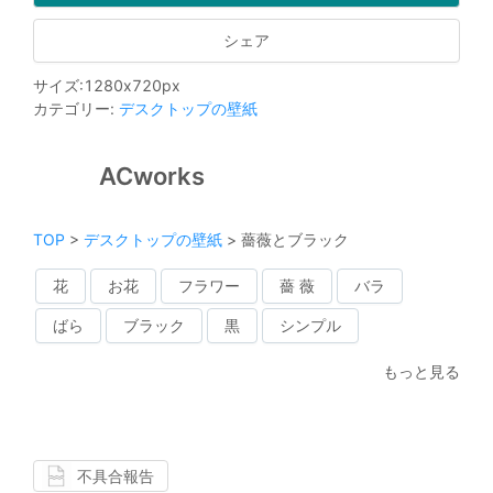
シェア
サイズ
:
1280
x
720
px
カテゴリー
:
デスクトップの壁紙
ACworks
TOP
>
デスクトップの壁紙
>
薔薇とブラック
花
お花
フラワー
薔 薇
バラ
ばら
ブラック
黒
シンプル
もっと見る
不具合報告