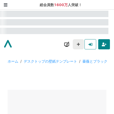
総会員数
1600万
人突破！
ホーム
/
デスクトップの壁紙テンプレート
/
薔薇とブラック