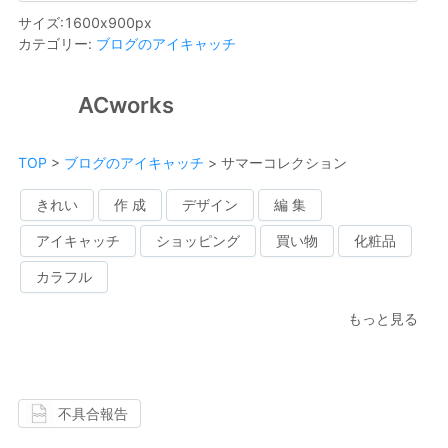
サイズ
:
1600
x
900
px
カテゴリー
:
ブログのアイキャッチ
ACworks
TOP
>
ブログのアイキャッチ
>
サマーコレクション
きれい
作 成
デザイン
編 集
アイキャッチ
ショッピング
買い物
化粧品
カラフル
もっと見る
不具合報告