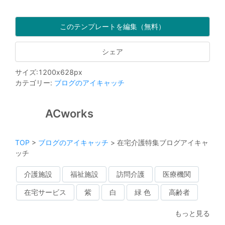
このテンプレートを編集（無料）
シェア
サイズ
:
1200
x
628
px
カテゴリー
:
ブログのアイキャッチ
ACworks
TOP
>
ブログのアイキャッチ
>
在宅介護特集ブログアイキャ
ッチ
介護施設
福祉施設
訪問介護
医療機関
在宅サービス
紫
白
緑 色
高齢者
もっと見る