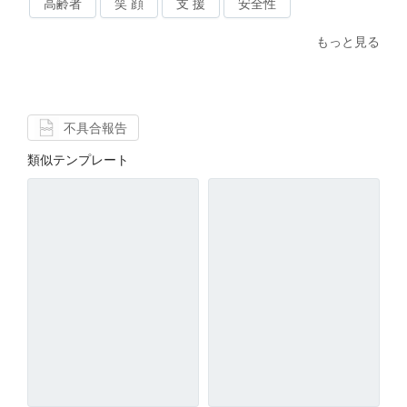
高齢者
笑 顔
支 援
安全性
もっと見る
不具合報告
類似テンプレート