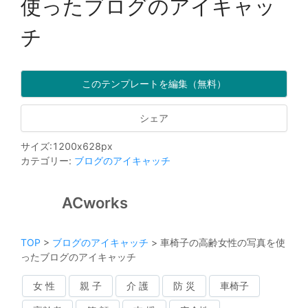
使ったブログのアイキャッ
チ
このテンプレートを編集（無料）
シェア
サイズ
:
1200
x
628
px
カテゴリー
:
ブログのアイキャッチ
ACworks
TOP
>
ブログのアイキャッチ
>
車椅子の高齢女性の写真を使
ったブログのアイキャッチ
女 性
親 子
介 護
防 災
車椅子