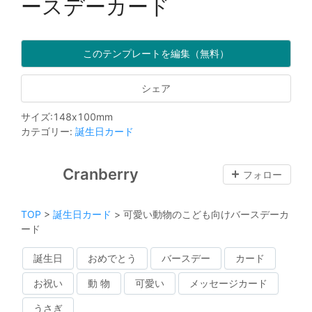
ースデーカード
このテンプレートを編集（無料）
シェア
サイズ
:
148
x
100
mm
カテゴリー
:
誕生日カード
Cranberry
フォロー
TOP
>
誕生日カード
>
可愛い動物のこども向けバースデーカ
ード
誕生日
おめでとう
バースデー
カード
お祝い
動 物
可愛い
メッセージカード
うさぎ