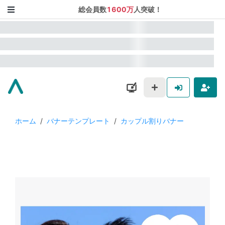
総会員数
1600万
人突破！
ホーム
/
バナーテンプレート
/
カップル割りバナー