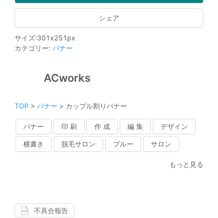
シェア
サイズ
:
301
x
251
px
カテゴリー
:
バナー
ACworks
TOP
>
バナー
>
カップル割りバナー
バナー
印 刷
作 成
編 集
デザイン
横書き
脱毛サロン
ブルー
サロン
もっと見る
不具合報告