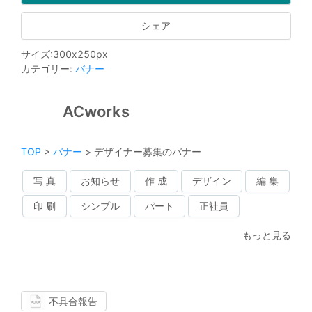
シェア
サイズ
:
300
x
250
px
カテゴリー
:
バナー
ACworks
TOP
>
バナー
>
デザイナー募集のバナー
写 真
お知らせ
作 成
デザイン
編 集
印 刷
シンプル
パート
正社員
もっと見る
不具合報告