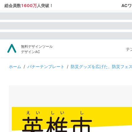
総会員数
1600万
人突破！
AC
無料デザインツール
テ
デザインAC
ホーム
/
バナーテンプレート
/
防災グッズを広げた、防災フェ