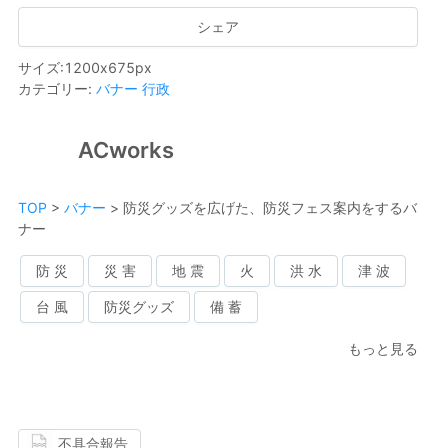
シェア
サイズ
:
1200
x
675
px
カテゴリー
:
バナー
行政
ACworks
TOP
>
バナー
>
防災グッズを広げた、防災フェス案内をするバ
ナー
防 災
災 害
地 震
火
洪 水
津 波
台 風
防災グッズ
備 蓄
もっと見る
不具合報告