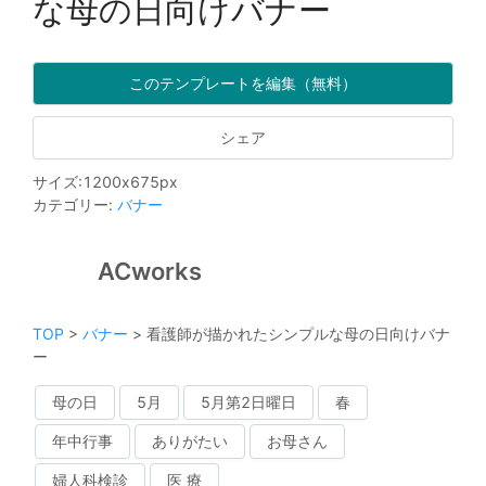
な母の日向けバナー
このテンプレートを編集（無料）
シェア
サイズ
:
1200
x
675
px
カテゴリー
:
バナー
ACworks
TOP
>
バナー
>
看護師が描かれたシンプルな母の日向けバナ
ー
母の日
5月
5月第2日曜日
春
年中行事
ありがたい
お母さん
婦人科検診
医 療