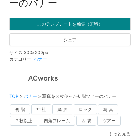
ーのバナー
このテンプレートを編集（無料）
シェア
サイズ
:
300
x
200
px
カテゴリー
:
バナー
ACworks
TOP
>
バナー
>
写真を３枚使った初詣ツアーのバナー
初 詣
神 社
鳥 居
ロック
写 真
２枚以上
四角フレーム
四 隅
ツアー
もっと見る