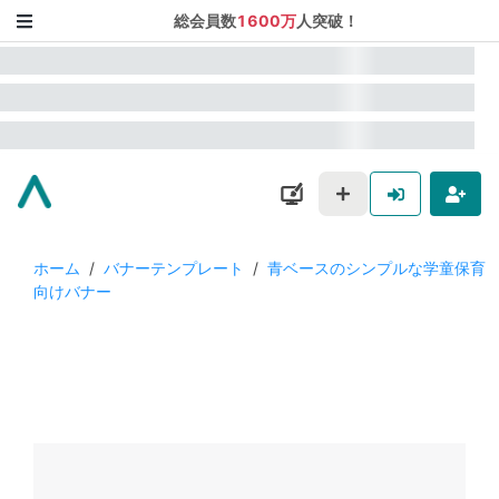
総会員数
1600万
人突破！
ホーム
/
バナーテンプレート
/
青ベースのシンプルな学童保育
向けバナー