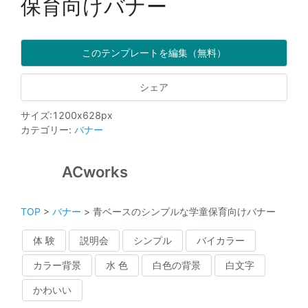
保育向けバナー
このテンプレートを編集（無料）
シェア
サイズ
:
1200
x
628
px
カテゴリー
:
バナー
ACworks
TOP
>
バナー
>
青ベースのシンプルな学童保育向けバナー
体 験
説明会
シンプル
バイカラー
カラー背景
水 色
白色の背景
白文字
かわいい