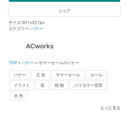
シェア
サイズ
:
301
x
251
px
カテゴリー
:
バナー
ACworks
TOP
>
バナー
>
サマーセールのバナー
バナー
広 告
サマーセール
セール
イラスト
花
植 物
バイカラー背景
水 色
もっと見る