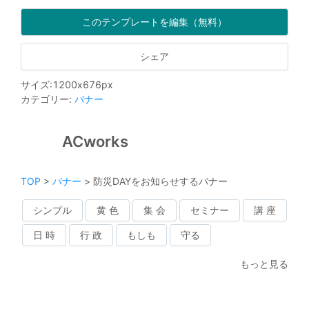
このテンプレートを編集（無料）
シェア
サイズ
:
1200
x
676
px
カテゴリー
:
バナー
ACworks
TOP
>
バナー
>
防災DAYをお知らせするバナー
シンプル
黄 色
集 会
セミナー
講 座
日 時
行 政
もしも
守る
もっと見る