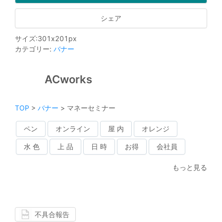
シェア
サイズ
:
301
x
201
px
カテゴリー
:
バナー
ACworks
TOP
>
バナー
>
マネーセミナー
ペン
オンライン
屋 内
オレンジ
水 色
上 品
日 時
お得
会社員
もっと見る
不具合報告