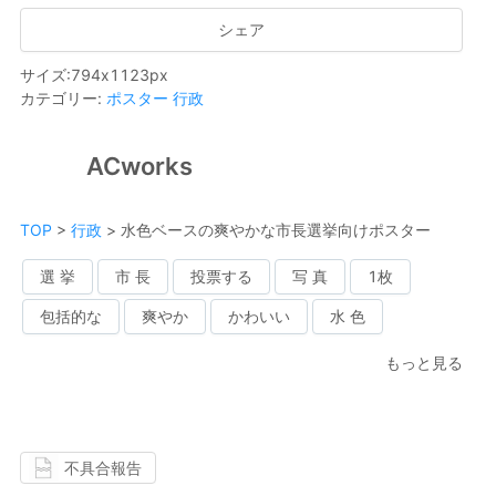
シェア
サイズ
:
794
x
1123
px
カテゴリー
:
ポスター
行政
ACworks
TOP
>
行政
>
水色ベースの爽やかな市長選挙向けポスター
選 挙
市 長
投票する
写 真
1枚
包括的な
爽やか
かわいい
水 色
もっと見る
不具合報告