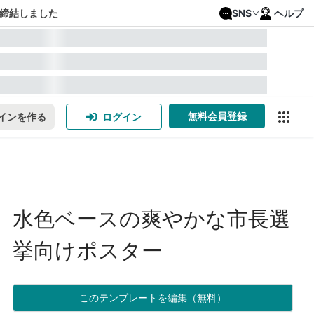
締結しました
SNS
ヘルプ
無料会員登録
インを作る
ログイン
水色ベースの爽やかな市長選
挙向けポスター
このテンプレートを編集（無料）