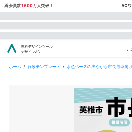
総会員数
1600万
人突破！
AC
無料デザインツール
テ
デザインAC
ホーム
/
行政テンプレート
/
水色ベースの爽やかな市長選挙向