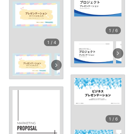
1
/
6
1
/
4
1
/
6