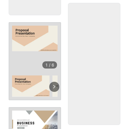
1
/
6