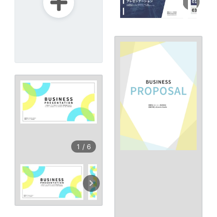
1
/
6