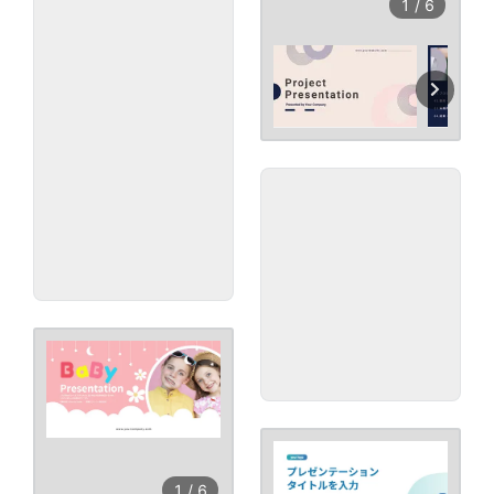
1
/
6
1
/
6