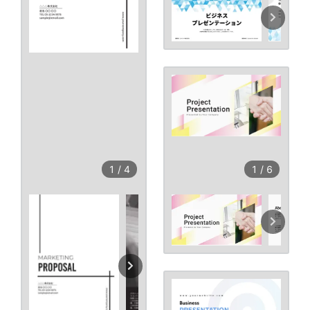
1
/
6
1
/
4