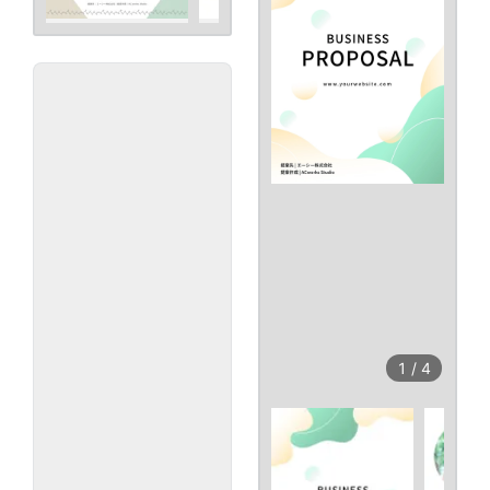
1
/
4