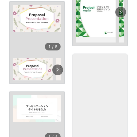
1
/
6
1
/
4