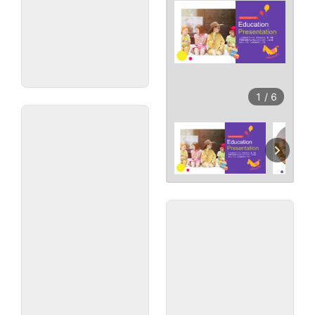
1
/
6