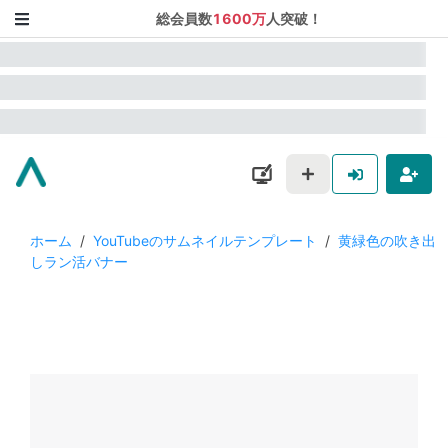
総会員数
1600万
人突破！
ホーム
/
YouTubeのサムネイルテンプレート
/
黄緑色の吹き出
しラン活バナー