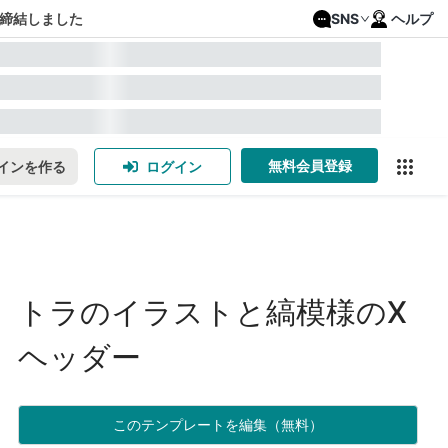
締結しました
SNS
ヘルプ
無料会員登録
インを作る
ログイン
トラのイラストと縞模様のX
ヘッダー
このテンプレートを編集（無料）