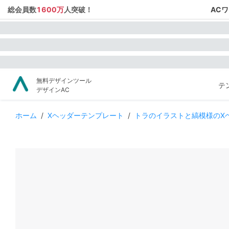
総会員数
1600万
人突破！
AC
無料デザインツール
テ
デザインAC
ホーム
/
Xヘッダーテンプレート
/
トラのイラストと縞模様のX