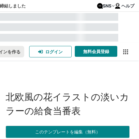
締結しました
SNS
ヘルプ
無料会員登録
インを作る
ログイン
北欧風の花イラストの淡いカ
ラーの給食当番表
このテンプレートを編集（無料）