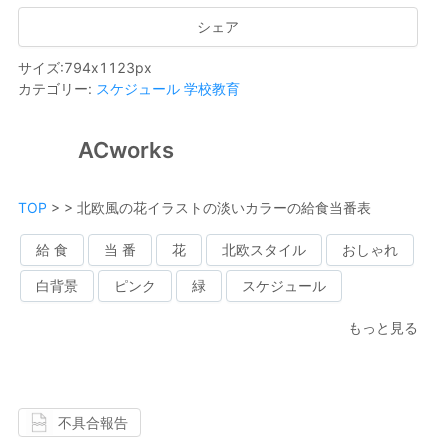
シェア
サイズ
:
794
x
1123
px
カテゴリー
:
スケジュール
学校教育
ACworks
TOP
>
>
北欧風の花イラストの淡いカラーの給食当番表
給 食
当 番
花
北欧スタイル
おしゃれ
白背景
ピンク
緑
スケジュール
もっと見る
不具合報告