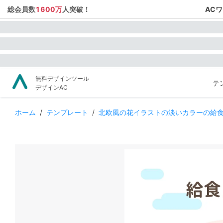
総会員数
1600万
人突破！
AC
無料デザインツール
テ
デザインAC
ホーム
/
テンプレート
/
北欧風の花イラストの淡いカラーの給