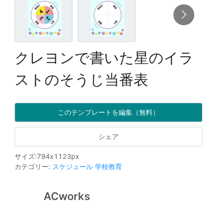
クレヨンで書いた星のイラ
ストのそうじ当番表
このテンプレートを編集（無料）
シェア
サイズ
:
794
x
1123
px
カテゴリー
:
スケジュール
学校教育
ACworks