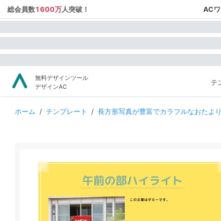
総会員数
1600万
人突破！
AC
無料デザインツール
テ
デザインAC
ホーム
/
テンプレート
/
長方形写真が豊富でカラフルなおたよ