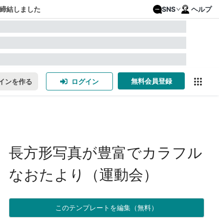
締結しました
SNS
ヘルプ
無料会員登録
インを作る
ログイン
長方形写真が豊富でカラフル
なおたより（運動会）
このテンプレートを編集（無料）