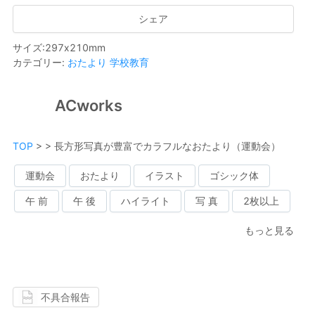
シェア
サイズ
:
297
x
210
mm
カテゴリー
:
おたより
学校教育
ACworks
TOP
>
>
長方形写真が豊富でカラフルなおたより（運動会）
運動会
おたより
イラスト
ゴシック体
午 前
午 後
ハイライト
写 真
2枚以上
もっと見る
不具合報告