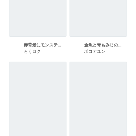
赤背景にモンステラ セールのポスター
金魚と青もみじの横長の夏季休業ポスター
ろくロク
ポコアユン