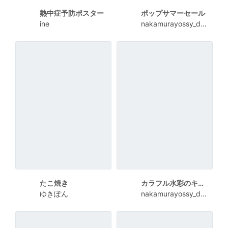
熱中症予防ポスター
ポップサマーセール
ine
nakamurayossy_design
たこ焼き
カラフル水彩のキッズ夏セールポスター
ゆきぽん
nakamurayossy_design