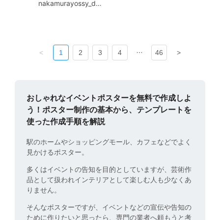
nakamurayossy_design
<
1
2
3
4
46
>
おしゃれなイベントポスターを無料で作成しよ
う！ポスター制作の基本から、テンプレートを
使った作成手順を解説
駅のホームやショッピングモール、カフェなどでよく
見かけるポスター。
多くはイベントの告知を目的としていますが、芸術作
品として扱われインテリアとして楽しむ人も少なくあ
りません。
そんなポスターですが、イベントなどの宣伝や告知の
ために作りたいと思ったら、専門の業者へ頼もうと考