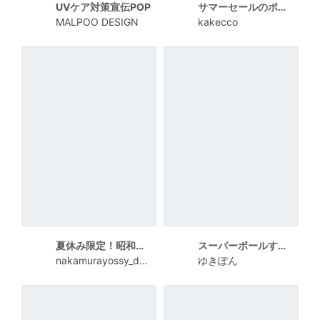
UVケア対策宣伝POP
サマーセールのポスター
MALPOO DESIGN
kakecco
夏休み限定！昭和レトロな夏スイーツPOP
スーパーボールすくい
nakamurayossy_design
ゆきぽん