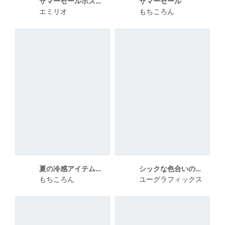
サマーセールポスター_海辺背景
サマーセール
エミリオ
もちころん
夏の冷感アイテムフェア
シックな色合いの生ビールのポスター
もちころん
ユーグラフィックス