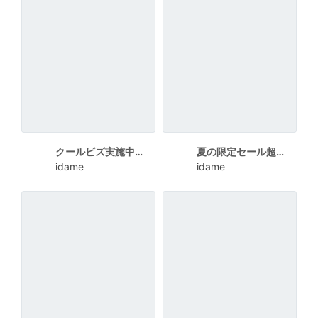
クールビズ実施中！イラストポスター
夏の限定セール超特祭のイラストポスター
idame
idame