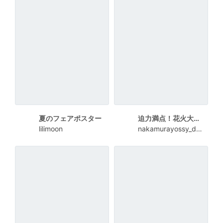
夏のフェアポスター
迫力満点！花火大会ポスター
lilimoon
nakamurayossy_design