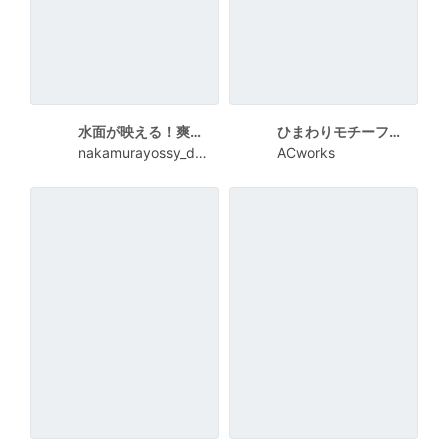
水面が映える！爽やかなサマーセール
ひまわりモチーフの夏ギフトポスターデザイン
nakamurayossy_design
ACworks