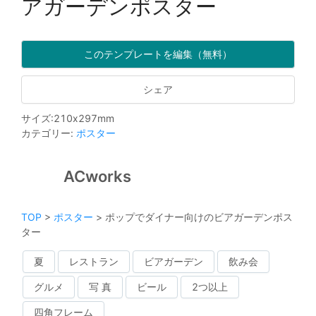
アガーデンポスター
このテンプレートを編集（無料）
シェア
サイズ
:
210
x
297
mm
カテゴリー
:
ポスター
ACworks
TOP
>
ポスター
>
ポップでダイナー向けのビアガーデンポス
ター
夏
レストラン
ビアガーデン
飲み会
グルメ
写 真
ビール
2つ以上
四角フレーム