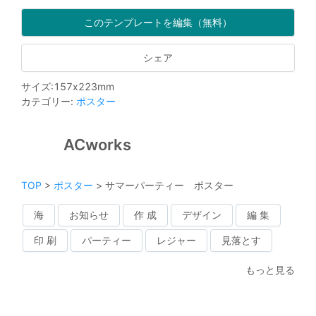
このテンプレートを編集（無料）
シェア
サイズ
:
157
x
223
mm
カテゴリー
:
ポスター
ACworks
TOP
>
ポスター
>
サマーパーティー ポスター
海
お知らせ
作 成
デザイン
編 集
印 刷
パーティー
レジャー
見落とす
もっと見る