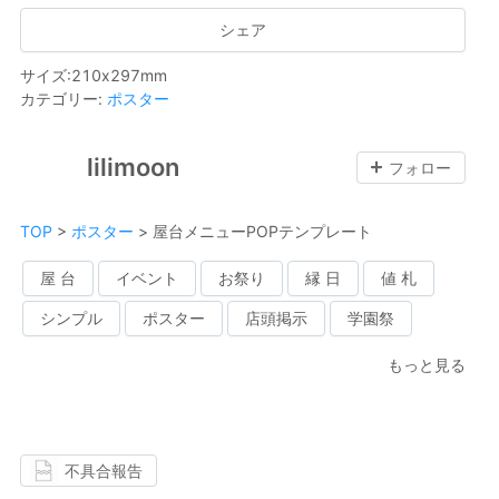
シェア
サイズ
:
210
x
297
mm
カテゴリー
:
ポスター
lilimoon
フォロー
TOP
>
ポスター
>
屋台メニューPOPテンプレート
屋 台
イベント
お祭り
縁 日
値 札
シンプル
ポスター
店頭掲示
学園祭
もっと見る
不具合報告