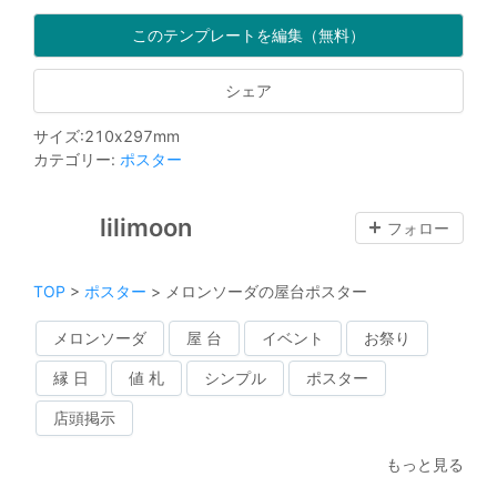
このテンプレートを編集（無料）
シェア
サイズ
:
210
x
297
mm
カテゴリー
:
ポスター
lilimoon
フォロー
TOP
>
ポスター
>
メロンソーダの屋台ポスター
メロンソーダ
屋 台
イベント
お祭り
縁 日
値 札
シンプル
ポスター
店頭掲示
もっと見る