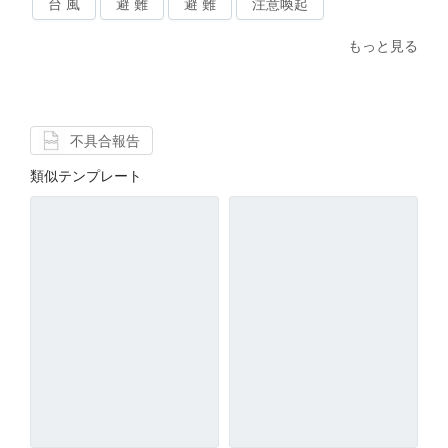
台 風
避 難
避 難
注意喚起
もっと見る
不具合報告
類似テンプレート