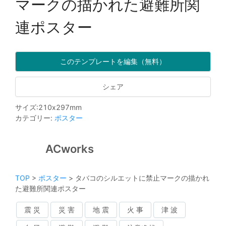
マークの描かれた避難所関
連ポスター
このテンプレートを編集（無料）
シェア
サイズ
:
210
x
297
mm
カテゴリー
:
ポスター
ACworks
TOP
>
ポスター
>
タバコのシルエットに禁止マークの描かれ
た避難所関連ポスター
震 災
災 害
地 震
火 事
津 波