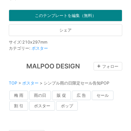
このテンプレートを編集（無料）
シェア
サイズ
:
210
x
297
mm
カテゴリー
:
ポスター
MALPOO DESIGN
フォロー
TOP
>
ポスター
>
シンプル雨の日限定セール告知POP
梅 雨
雨の日
販 促
広 告
セール
割 引
ポスター
ポップ