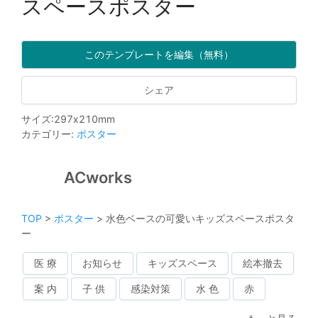
スペースポスター
このテンプレートを編集（無料）
シェア
サイズ
:
297
x
210
mm
カテゴリー
:
ポスター
ACworks
TOP
>
ポスター
>
水色ベースの可愛いキッズスペースポスタ
ー
医 療
お知らせ
キッズスペース
絵本撤去
案 内
子 供
感染対策
水 色
赤