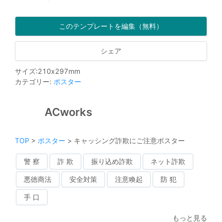
このテンプレートを編集（無料）
シェア
サイズ
:
210
x
297
mm
カテゴリー
:
ポスター
ACworks
TOP
>
ポスター
>
キャッシング詐欺にご注意ポスター
警 察
詐 欺
振り込め詐欺
ネット詐欺
悪徳商法
安全対策
注意喚起
防 犯
手 口
もっと見る