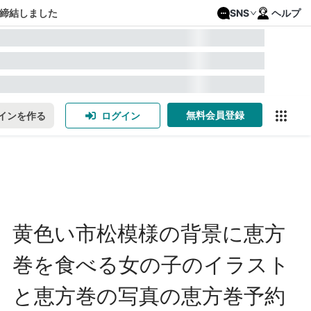
締結しました
SNS
ヘルプ
無料会員登録
インを作る
ログイン
黄色い市松模様の背景に恵方
巻を食べる女の子のイラスト
と恵方巻の写真の恵方巻予約