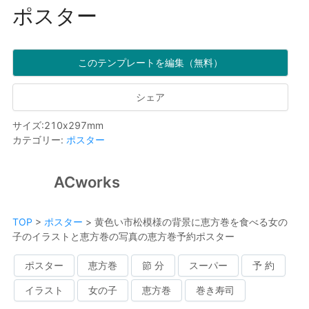
ポスター
このテンプレートを編集（無料）
シェア
サイズ
:
210
x
297
mm
カテゴリー
:
ポスター
ACworks
TOP
>
ポスター
>
黄色い市松模様の背景に恵方巻を食べる女の
子のイラストと恵方巻の写真の恵方巻予約ポスター
ポスター
恵方巻
節 分
スーパー
予 約
イラスト
女の子
恵方巻
巻き寿司