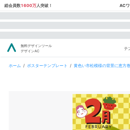
総会員数
1600万
人突破！
AC
無料デザインツール
テ
デザインAC
ホーム
/
ポスターテンプレート
/
黄色い市松模様の背景に恵方