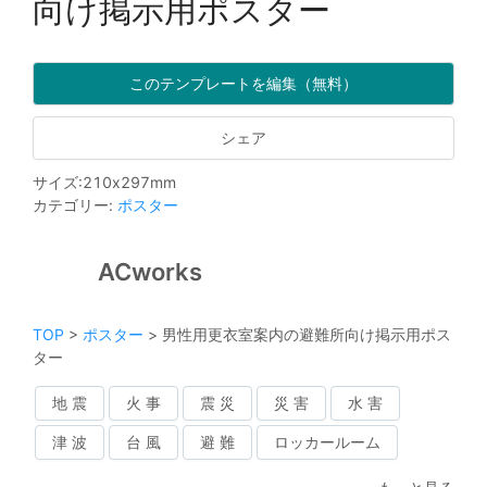
向け掲示用ポスター
このテンプレートを編集（無料）
シェア
サイズ
:
210
x
297
mm
カテゴリー
:
ポスター
ACworks
TOP
>
ポスター
>
男性用更衣室案内の避難所向け掲示用ポス
ター
地 震
火 事
震 災
災 害
水 害
津 波
台 風
避 難
ロッカールーム