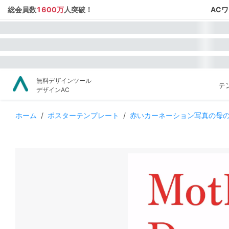
総会員数
1600万
人突破！
AC
無料デザインツール
テ
デザインAC
ホーム
/
ポスターテンプレート
/
赤いカーネーション写真の母