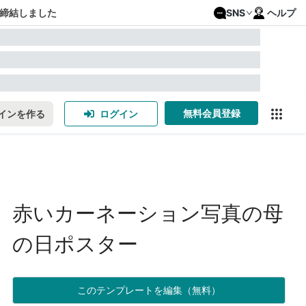
締結しました
SNS
ヘルプ
無料会員登録
インを作る
ログイン
赤いカーネーション写真の母
の日ポスター
このテンプレートを編集（無料）