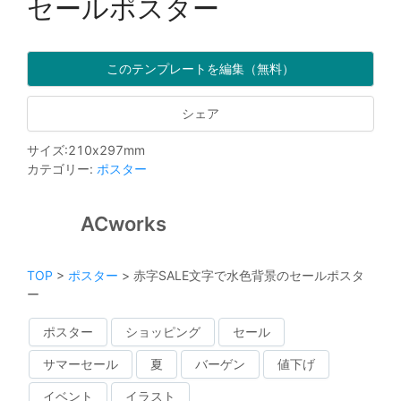
セールポスター
このテンプレートを編集（無料）
シェア
サイズ
:
210
x
297
mm
カテゴリー
:
ポスター
ACworks
TOP
>
ポスター
>
赤字SALE文字で水色背景のセールポスタ
ー
ポスター
ショッピング
セール
サマーセール
夏
バーゲン
値下げ
イベント
イラスト