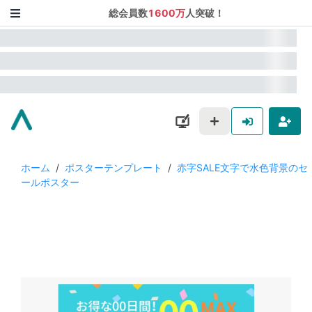
総会員数
1600万
人突破！
ホーム
/
ポスターテンプレート
/
赤字SALE文字で水色背景のセ
ールポスター