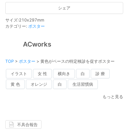
シェア
サイズ
:
210
x
297
mm
カテゴリー
:
ポスター
ACworks
TOP
>
ポスター
>
黄色がベースの特定検診を促すポスター
イラスト
女 性
横向き
白
診 療
黄 色
オレンジ
白
生活習慣病
もっと見る
不具合報告