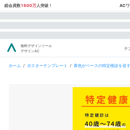
総会員数
1600万
人突破！
AC
無料デザインツール
テ
デザインAC
ホーム
/
ポスターテンプレート
/
黄色がベースの特定検診を促