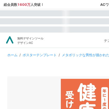
総会員数
1600万
人突破！
AC
無料デザインツール
テ
デザインAC
ホーム
/
ポスターテンプレート
/
メタボリックな男性が描かれ