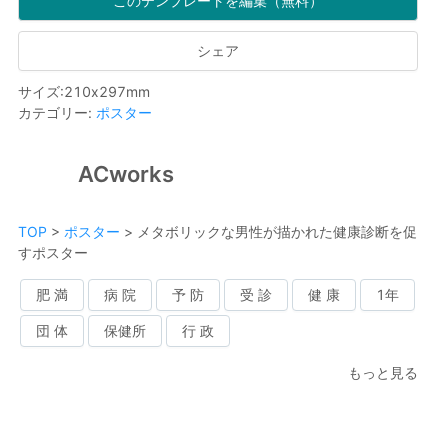
このテンプレートを編集（無料）
シェア
サイズ
:
210
x
297
mm
カテゴリー
:
ポスター
ACworks
TOP
>
ポスター
>
メタボリックな男性が描かれた健康診断を促
すポスター
肥 満
病 院
予 防
受 診
健 康
1年
団 体
保健所
行 政
もっと見る